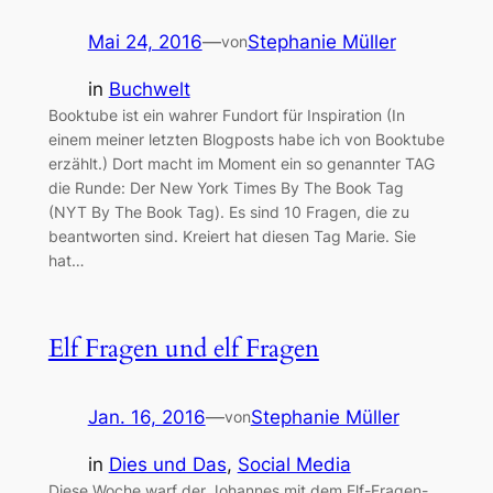
Mai 24, 2016
—
Stephanie Müller
von
in
Buchwelt
Booktube ist ein wahrer Fundort für Inspiration (In
einem meiner letzten Blogposts habe ich von Booktube
erzählt.) Dort macht im Moment ein so genannter TAG
die Runde: Der New York Times By The Book Tag
(NYT By The Book Tag). Es sind 10 Fragen, die zu
beantworten sind. Kreiert hat diesen Tag Marie. Sie
hat…
Elf Fragen und elf Fragen
Jan. 16, 2016
—
Stephanie Müller
von
in
Dies und Das
, 
Social Media
Diese Woche warf der Johannes mit dem Elf-Fragen-