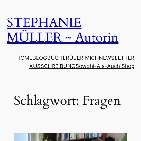
Zum
Inhalt
STEPHANIE
springen
MÜLLER ~ Autorin
HOME
BLOG
BÜCHER
ÜBER MICH
NEWSLETTER
AUSSCHREIBUNG
Sowohl-Als-Auch Shop
Schlagwort:
Fragen