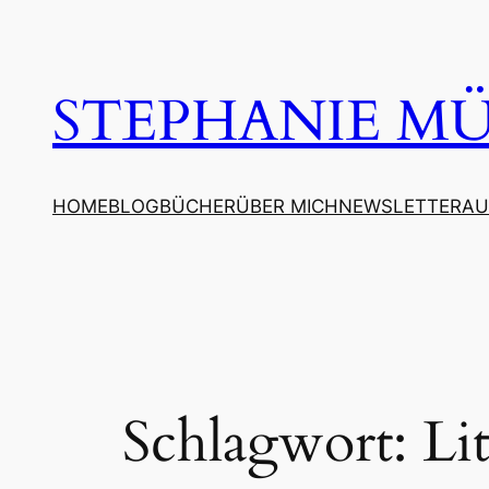
Zum
Inhalt
springen
STEPHANIE MÜL
HOME
BLOG
BÜCHER
ÜBER MICH
NEWSLETTER
AU
Schlagwort:
Li