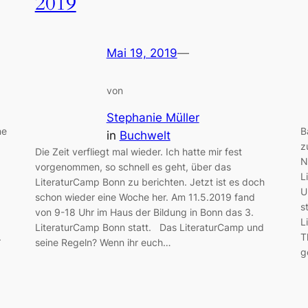
2019
Mai 19, 2019
—
von
Stephanie Müller
ne
B
in
Buchwelt
z
Die Zeit verfliegt mal wieder. Ich hatte mir fest
N
vorgenommen, so schnell es geht, über das
L
LiteraturCamp Bonn zu berichten. Jetzt ist es doch
U
schon wieder eine Woche her. Am 11.5.2019 fand
:
s
von 9-18 Uhr im Haus der Bildung in Bonn das 3.
L
LiteraturCamp Bonn statt. Das LiteraturCamp und
.
T
seine Regeln? Wenn ihr euch…
g