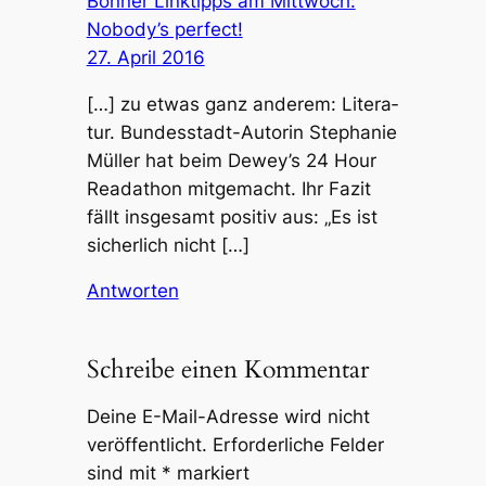
Bonner Linktipps am Mittwoch:
Nobody’s perfect!
27. April 2016
[…] zu et­was ganz an­de­rem: Li­te­ra­
tur. Bundesstadt-Autorin Ste­pha­nie
Mül­ler hat beim Dewey’s 24 Hour
Re­a­da­thon mit­ge­macht. Ihr Fa­zit
fällt ins­ge­samt po­si­tiv aus: „Es ist
si­cher­lich nicht […]
Antworten
Schreibe einen Kommentar
Deine E-Mail-Adresse wird nicht
veröffentlicht.
Erforderliche Felder
sind mit
*
markiert