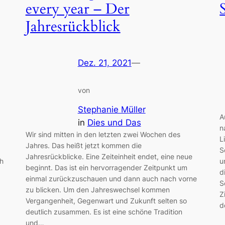
every year – Der
Jahresrückblick
Dez. 21, 2021
—
von
Stephanie Müller
A
in
Dies und Das
n
Wir sind mitten in den letzten zwei Wochen des
L
Jahres. Das heißt jetzt kommen die
S
Jahresrückblicke. Eine Zeiteinheit endet, eine neue
ch
u
beginnt. Das ist ein hervorragender Zeitpunkt um
d
einmal zurückzuschauen und dann auch nach vorne
S
zu blicken. Um den Jahreswechsel kommen
Z
Vergangenheit, Gegenwart und Zukunft selten so
d
deutlich zusammen. Es ist eine schöne Tradition
und…