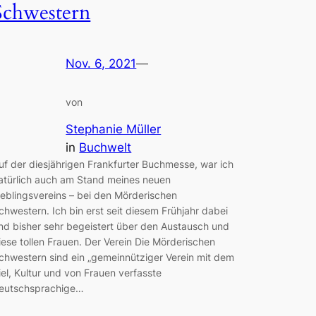
Schwestern
Nov. 6, 2021
—
von
Stephanie Müller
in
Buchwelt
uf der diesjährigen Frankfurter Buchmesse, war ich
atürlich auch am Stand meines neuen
ieblingsvereins – bei den Mörderischen
chwestern. Ich bin erst seit diesem Frühjahr dabei
nd bisher sehr begeistert über den Austausch und
iese tollen Frauen. Der Verein Die Mörderischen
chwestern sind ein „gemeinnütziger Verein mit dem
iel, Kultur und von Frauen verfasste
eutschsprachige…