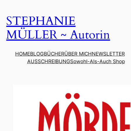
Zum
Inhalt
STEPHANIE
springen
MÜLLER ~ Autorin
HOME
BLOG
BÜCHER
ÜBER MICH
NEWSLETTER
AUSSCHREIBUNG
Sowohl-Als-Auch Shop