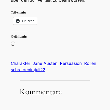
über den Juli verteilt zu beantworten.
Teilen mit:
Drucken
Gefällt mir:
Wird
geladen …
Charakter
Jane Austen
Persuasion
Rollen
schreibenimjuli22
Kommentare