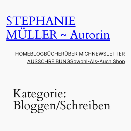
Zum
Inhalt
STEPHANIE
springen
MÜLLER ~ Autorin
HOME
BLOG
BÜCHER
ÜBER MICH
NEWSLETTER
AUSSCHREIBUNG
Sowohl-Als-Auch Shop
Kategorie:
Bloggen/Schreiben