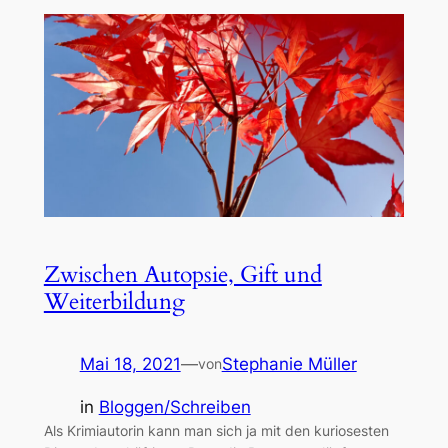
Zwischen Autopsie, Gift und
Weiterbildung
Mai 18, 2021
—
Stephanie Müller
von
in
Bloggen/Schreiben
Als Krimiautorin kann man sich ja mit den kuriosesten